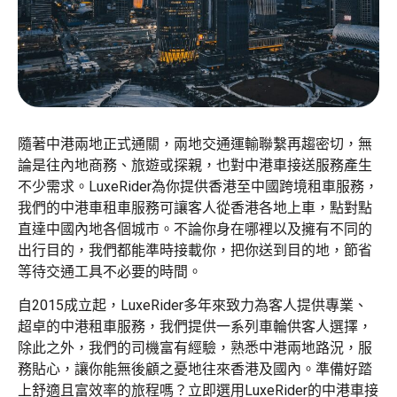
隨著中港兩地正式通關，兩地交通運輸聯繫再趨密切，無
論是往內地商務、旅遊或探親，也對中港車接送服務產生
不少需求。
LuxeRider為你提供香港至中國跨境租車服務，
我們的中港車租車服務可讓客人
從香港各地上車，
點對點
直達中國
內地
各個城市。不論你身在哪裡以及擁有不同的
出行目的，我們都能準時接載你，把你送到目的地，節省
等待交通工具不必要的時間。
自2015成立起，LuxeRider
多年來
致力
為客人
提供專業、
超卓的中港租車服務，我們提供一系列車輪供客人選擇，
除此之外，我們的司機富有經驗，熟悉中港兩地路況，服
務貼心，讓你能無後顧之憂地往來香港及國內。準備好踏
上舒適且富效率的旅程嗎？立即選用LuxeRider的中港車接