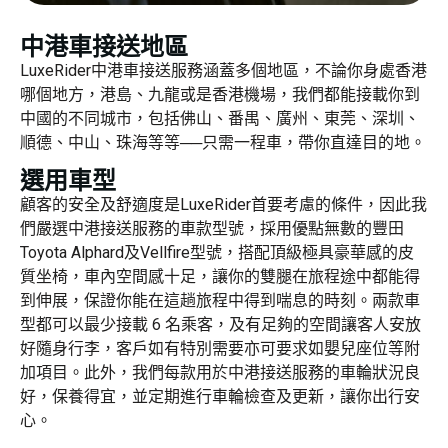
中港車接送地區
LuxeRider中港車接送服務涵蓋多個地區，不論你身處香港
哪個地方，港島、九龍或是香港機場，我們都能接載你到
中國的不同城市，包括佛山、番禺、廣州、東莞、深圳、
順德、中山、珠海等等──只需一程車，帶你直達目的地。
選用車型
顧客的安全及舒適度是LuxeRider首要考慮的條件，因此我
們嚴選中港接送服務的車款型號，採用優點無數的豐田
Toyota Alphard及Vellfire型號，搭配頂級極具豪華感的皮
質坐椅，車內空間感十足，讓你的雙腿在旅程途中都能得
到伸展，保證你能在這趟旅程中得到喘息的時刻。兩款車
型都可以最少接載 6 名乘客，及有足夠的空間讓客人安放
好隨身行李，客戶如有特別需要亦可要求如嬰兒座位等附
加項目。此外，我們每款用於中港接送服務的車輪狀況良
好，保養得宜，並定期進行車輪檢查及更新，讓你出行安
心。