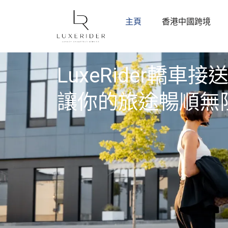
主頁
香港中國跨境
LuxeRider轎車接
讓你的旅途暢順無