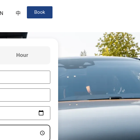
Book
N
中
Hour