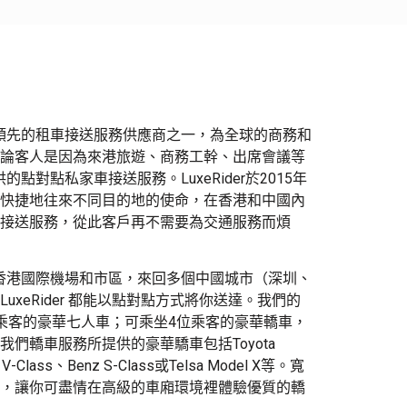
是香港領先的租車接送服務供應商之一，為全球的商務和
論客人是因為來港旅遊、商務工幹、出席會議等
r提供的點對點私家車接送服務
。LuxeRider於2015年
快捷地往來不同目的地的使命，
在香港和中國內
接送服務
，從此客戶再不需要為交通服務而煩
括來回香港國際機場和市區，來回多個中國城市（深圳、
xeRider 都能以點對點方式將你送達。我們的
乘客的豪華七人車；
可
乘坐4位乘客的豪華轎車，
我們
轎車服務
所提供的豪華驕車包括Toyota
nz V-Class、Benz S-Class或Telsa Model X等。寬
，讓你可盡情
在
高級的車廂環境
裡
體驗
優質的轎