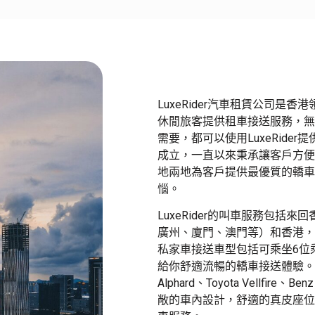
LuxeRider汽車租賃公司
休閒旅客提供租車接送服務
，無
需要，都可以使用LuxeRide
成立，一直以來
秉承讓客戶方便
地
兩地
為客戶提供
最
優質的轎車
惱
。
LuxeRider的叫車服務包
廣州、廈門、澳門等）和香港，Lu
私家車接送車型包括可乘坐6位
給你舒適流暢的
轎車接送
體驗。
Alphard、Toyota Vellfire、Be
敞的車內設計，舒適的真皮座位