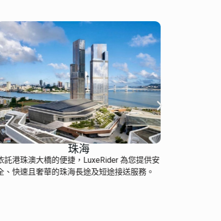
珠海
依託港珠澳大橋的便捷，LuxeRider 為您提供安
提供高效
全、快速且奢華的珠海長途及短途接送服務。
求極致效
身定制。