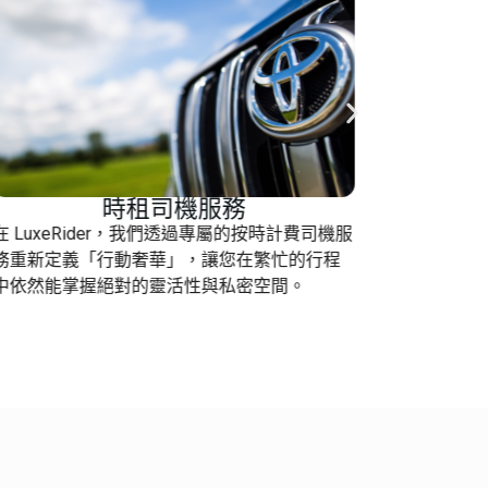
時租司機服務
在 LuxeRider，我們透過專屬的按時計費司機服
作為領先
務重新定義「行動奢華」，讓您在繁忙的行程
返各大機
中依然能掌握絕對的靈活性與私密空間。
經濟實惠