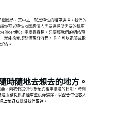
務擁有多個優勢，其中之一就是彈性的租車選擇。
我們
的
讓你可以彈性
地因應個人需要
選擇所需要的
租車
eRider使Call車變得容易，只要經我們的網站預
，就能夠完成
整個
預訂
流程
。 你亦可以電郵或致
詳情。
你可以隨時隨地去想去的地方。
叫車需要，向我們提供你想預約租車接送的日期、時間
接送服務提供多種車型供你選擇，以配合每位客人
過線上預訂或聯絡我們查詢。